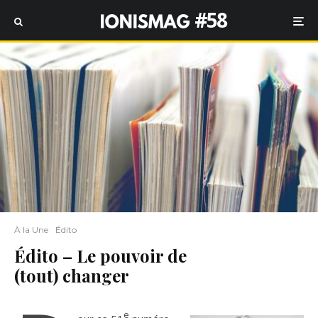
#58
À la Une
Édito
Édito – Le pouvoir de
(tout) changer
e