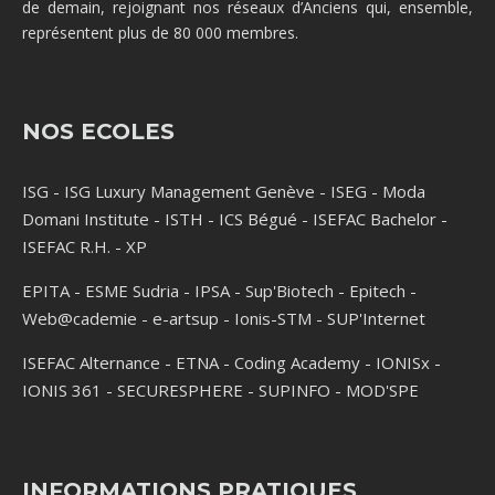
de demain, rejoignant nos réseaux d’Anciens qui, ensemble,
représentent plus de 80 000 membres.
NOS ECOLES
ISG
-
ISG Luxury Management Genève
-
ISEG
-
Moda
Domani Institute
-
ISTH
-
ICS Bégué
-
ISEFAC Bachelor
-
ISEFAC R.H.
-
XP
EPITA
-
ESME Sudria
-
IPSA
-
Sup'Biotech
-
Epitech
-
Web@cademie
-
e-artsup
-
Ionis-STM
-
SUP'Internet
ISEFAC Alternance
-
ETNA
-
Coding Academy
-
IONISx
-
IONIS 361
-
SECURESPHERE
-
SUPINFO
-
MOD'SPE
INFORMATIONS PRATIQUES