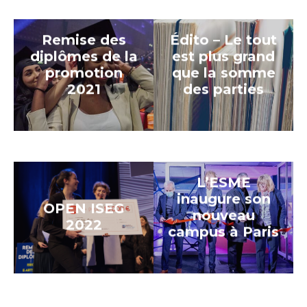
Remise des
Édito – Le tout
diplômes de la
est plus grand
promotion
que la somme
2021
des parties
L’ESME
inaugure son
OPEN ISEG
nouveau
2022
campus à Paris