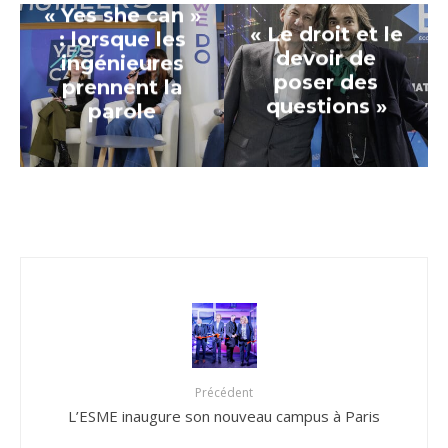
« Yes she can »
« Le droit et le
: lorsque les
devoir de
ingénieures
poser des
prennent la
questions »
parole
Précédent
L’ESME inaugure son nouveau campus à Paris