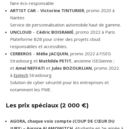
faire éco-responsable
ART’IST CAR
–
Victorine TINTURIER
, promo 2020 à
Nantes
Service de personnalisation automobile haut de gamme.
UNCLOUD
–
Cédric BOISRAMÉ
, promo 2022 à Paris
Plateforme B2B pour créer des projets cloud
responsables et accessibles.
CERBEROS
–
Mélie JACQUIN
, promo 2022 à l’ISEG
Strasbourg et
Mathilde PETIT
, ancienne ISEGienne ;
et
Amel NEFFATI
et
Jules BOZOUKLIAN
, promo 2022
à
Epitech
Strasbourg
Solution de cyber sécurité pour les entreprises et
notamment les PME.
Les prix spéciaux (2 000 €)
AGORA, chaque voix compte (COUP DE CŒUR DU
JURY
)
– Aurore ALAMOWITCH
, étudiante en 5e année à