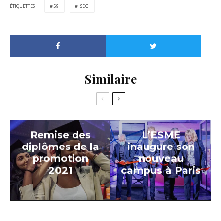
ÉTIQUETTES
59
ISEG
Similaire
Remise des
L’ESME
diplômes de la
inaugure son
promotion
nouveau
2021
campus à Paris