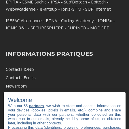
EPITA
-
ESME Sudria
-
IPSA
-
Sup'Biotech
-
Epitech
-
Web@cademie
-
e-artsup
-
Ionis-STM
-
SUP'Internet
ISEFAC Alternance
-
ETNA
-
Coding Academy
-
IONISx
-
IONIS 361
-
SECURESPHERE
-
SUPINFO
-
MOD'SPE
INFORMATIONS PRATIQUES
Contacts IONIS
Contacts Écoles
Newsroom
Revue de Presse
Welcome
Recrutement
With our 83
partners
, we wish to store and access information on
your devices (cookies, pixels in emails, etc.), combine and share
Mentions légales
your personal data with our partners, whether collected on this
website or in our emails, already held by some of us, or obtained
C.G.V
later, including in other contexts.
Politique de cookies
Processing this data (identifiers, browsing, preferences, purchases,