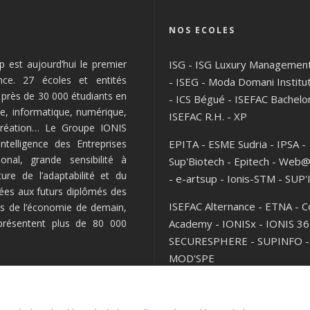
NOS ECOLES
 est aujourd’hui le premier
ISG
-
ISG Luxury Managemen
nce. 27 écoles et entités
-
ISEG
-
Moda Domani Institu
l près de 30 000 étudiants en
-
ICS Bégué
-
ISEFAC Bachelo
e, informatique, numérique,
ISEFAC R.H.
-
XP
 création… Le Groupe IONIS
telligence des Entreprises
EPITA
-
ESME Sudria
-
IPSA
-
onal, grande sensibilité à
Sup'Biotech
-
Epitech
-
Web@
lture de l’adaptabilité et du
-
e-artsup
-
Ionis-STM
-
SUP'
nées aux futurs diplômés des
ISEFAC Alternance
-
ETNA
-
C
lés de l’économie de demain,
eprésentent plus de 80 000
Academy
-
IONISx
-
IONIS 36
SECURESPHERE
-
SUPINFO
-
MOD'SPE