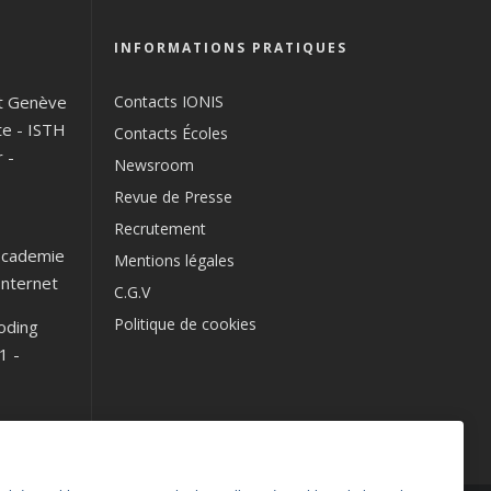
INFORMATIONS PRATIQUES
t Genève
Contacts IONIS
te
-
ISTH
Contacts Écoles
r
-
Newsroom
Revue de Presse
Recrutement
cademie
Mentions légales
Internet
C.G.V
Politique de cookies
oding
1
-