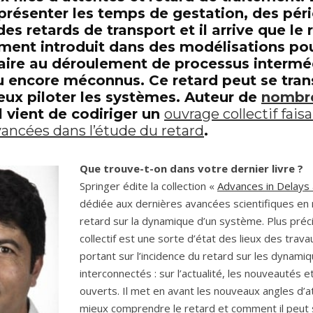
eprésenter les temps de gestation, des pér
es retards de transport et il arrive que le 
ement introduit dans des modélisations pou
ire au déroulement de processus intermé
 encore méconnus. Ce retard peut se tran
eux piloter les systèmes. Auteur de
nombr
il vient de codiriger un
ouvrage collectif faisa
vancées dans l’étude du retard
.
Que trouve-t-on dans votre dernier livre ?
Springer édite la collection «
Advances in Delays
dédiée aux dernières avancées scientifiques en 
retard sur la dynamique d’un système. Plus pré
collectif est une sorte d’état des lieux des trav
portant sur l’incidence du retard sur les dynam
interconnectés : sur l’actualité, les nouveautés 
ouverts. Il met en avant les nouveaux angles d’
mieux comprendre le retard et comment il peut