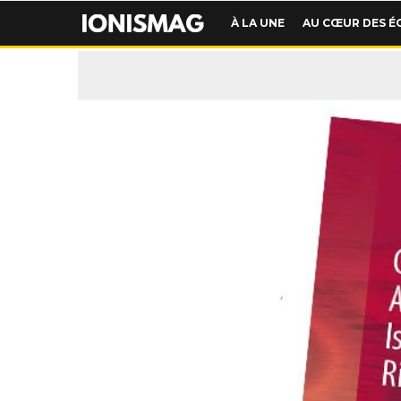
À LA UNE
AU CŒUR DES É