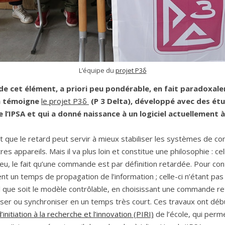
L’équipe du
projet P3δ
de cet élément, a priori peu pondérable, en fait paradoxal
n témoigne
le projet P3δ
(P 3 Delta), développé avec des ét
 l’IPSA et qui a donné naissance à un logiciel actuellement 
fait que le retard peut servir à mieux stabiliser les systèmes de c
res appareils. Mais il va plus loin et constitue une philosophie : c
u, le fait qu’une commande est par définition retardée. Pour contr
nt un temps de propagation de l’information ; celle-ci n’étant pa
que soit le modèle contrôlable, en choisissant une commande re
biliser ou synchroniser en un temps très court. Ces travaux ont d
’initiation à la recherche et l’innovation (PIRI)
de l’école, qui perme