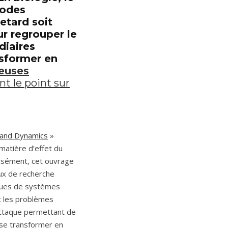
iodes
retard soit
r regrouper le
diaires
sformer en
euses
nt le point sur
 and Dynamics
»
matière d’effet du
cisément, cet ouvrage
aux de recherche
iques de systèmes
et les problèmes
attaque permettant de
 se transformer en