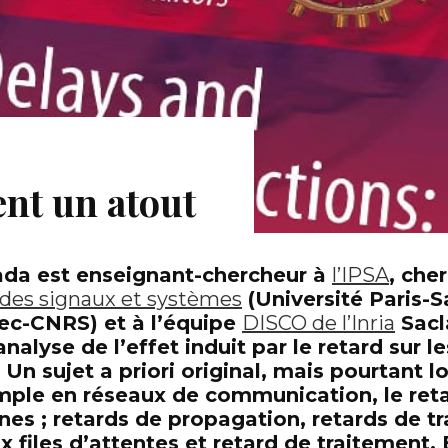
ent un atout
da est enseignant-chercheur à
l’IPSA
, che
 des signaux et systèmes
(Université Paris-S
ec-CNRS) et à l’équipe
DISCO de l’Inria
Sacl
’analyse de l’effet induit par le retard sur
Un sujet a priori original, mais pourtant lo
emple en réseaux de communication, le reta
ines ; retards de propagation, retards de t
x files d’attentes et retard de traitement. 