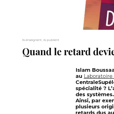
Ils enseignent, ils publient
Quand le retard devi
Islam Boussaa
au
Laboratoire
CentraleSupél
spécialité ? L
des systèmes. 
Ainsi, par ex
plusieurs orig
retards dus au