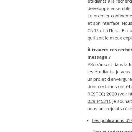
étudiants à la recherc
développe ensemble le 
Le premier confineme
et son interface. Nou
CNRS et à l’Inria. Et 
qu’il soit le mieux expl
À travers ces reche
message ?
P3δ s’inscrit dans la 
les étudiants. Je veux
un projet d’envergure.
dont certaines ont é
(ICSTCC) 2020
(voir
h
02944531
). Je souha
nous ont rejoints réc
Les publications d’
Delays and Interco