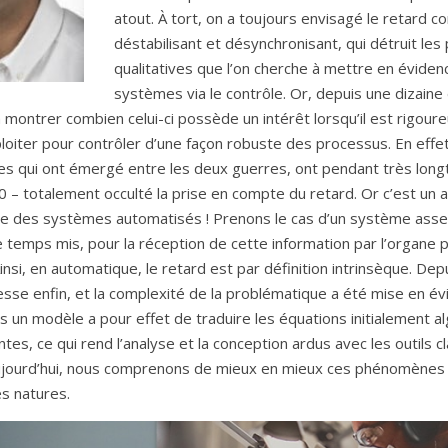
atout. À tort, on a toujours envisagé le retard
déstabilisant et désynchronisant, qui détruit les
qualitatives que l’on cherche à mettre en évide
systèmes via le contrôle. Or, depuis une dizain
montrer combien celui-ci possède un intérêt lorsqu’il est rigour
loiter pour contrôler d’une façon robuste des processus. En effet
ines qui ont émergé entre les deux guerres, ont pendant très lon
 – totalement occulté la prise en compte du retard. Or c’est un 
ude des systèmes automatisés ! Prenons le cas d’un système asser
e temps mis, pour la réception de cette information par l’organe p
insi, en automatique, le retard est par définition intrinsèque. Dep
esse enfin, et la complexité de la problématique a été mise en évi
 un modèle a pour effet de traduire les équations initialement a
es, ce qui rend l’analyse et la conception ardus avec les outils c
aujourd’hui, nous comprenons de mieux en mieux ces phénomènes
es natures.