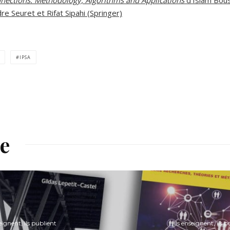
e Seuret et Rifat Sipahi (Springer)
IPSA
re
eignent, ils publient
Ils enseignent, ils p