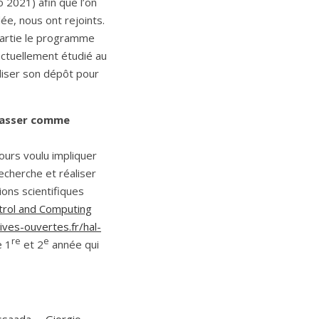
o 2021) afin que l’on
dée, nous ont rejoints.
partie le programme
actuellement étudié au
aliser son dépôt pour
 passer comme
ours voulu impliquer
recherche et réaliser
ions scientifiques
ntrol and Computing
hives-ouvertes.fr/hal-
re
e
e 1
et 2
année qui
ssaada, Giorgio