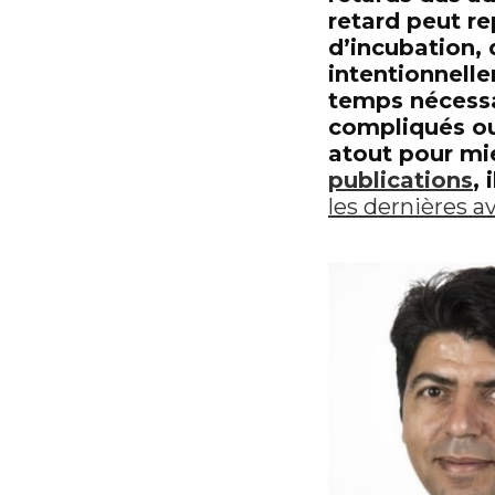
retard peut r
d’incubation, d
intentionnell
temps nécessa
compliqués ou
atout pour mi
publications
, 
les dernières a