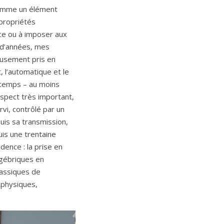
 comme un élément
 propriétés
nce ou à imposer aux
e d’années, mes
eusement pris en
, l’automatique et le
gtemps – au moins
aspect très important,
vi, contrôlé par un
uis sa transmission,
uis une trentaine
dence : la prise en
lgébriques en
lassiques de
 physiques,