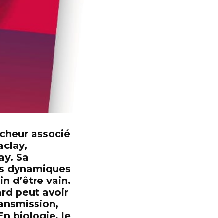
rcheur associé
aclay,
ay.
Sa
 les dynamiques
in d’être vain.
rd peut avoir
ransmission,
En biologie, le