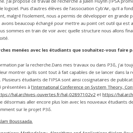
he. J’ai proposé ce travail de recherche à Julien Huynh (IPSA prom
logiciel. Puis d’autres élèves de l’association Cyb’Air, qu’il a fon
nt, malgré l’isolement, nous a permis de développer en grande 
s avons beaucoup échangé pour mettre au point cet outil qui est 
nous sommes en train de voir avec quelle structure nous allons fin
oité.
rches menées avec les étudiants que souhaitez-vous faire
formation par la recherche.Dans mes travaux ou dans P3δ, j’ai touj
 leur montrer qu’ils sont tout à fait capables de se lancer dans la 
 Plusieurs étudiants de l’IPSA sont ainsi cosignataires de publicat
té présentées à
l’International Conference on System Theory, Co
ttps://hal.archives-ouvertes.fr/hal-02897102v2
et
https://hal.arc
ite désormais aller encore plus loin avec les nouveaux étudiants d
emment sur le projet P3δ.
Islam Bouss
a
ada.
nnections: Methodology, Algorithms and Applications
d’Islam Bou