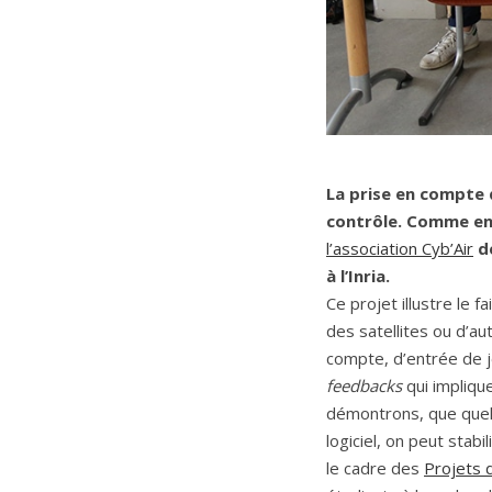
La prise en compte 
contrôle. Comme e
l’association Cyb’Air
de
à l’Inria.
Ce projet illustre le 
des satellites ou d’aut
compte, d’entrée de je
feedbacks
qui implique
démontrons, que quel 
logiciel, on peut sta
le cadre des
Projets d