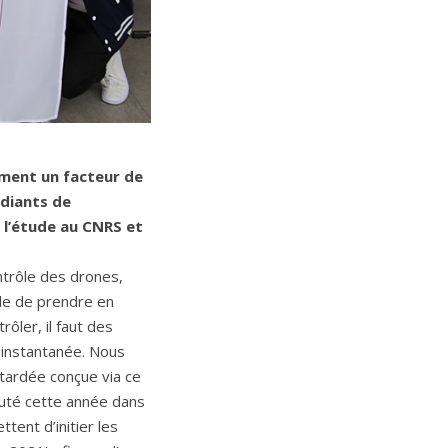
ement un facteur de
udiants de
à l’étude au CNRS et
ontrôle des drones,
elle de prendre en
ôler, il faut des
s instantanée. Nous
tardée conçue via ce
ébuté cette année dans
ttent d’initier les