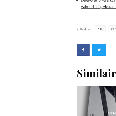
Valmorbida, Alexandr
ÉTIQUETTES
46
47
Similai
Ils ens