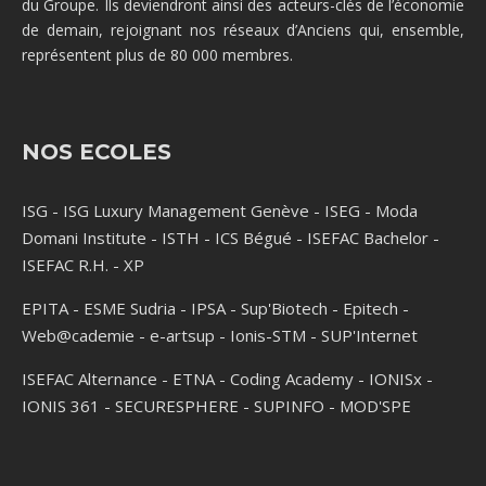
du Groupe. Ils deviendront ainsi des acteurs-clés de l’économie
de demain, rejoignant nos réseaux d’Anciens qui, ensemble,
représentent plus de 80 000 membres.
NOS ECOLES
ISG
-
ISG Luxury Management Genève
-
ISEG
-
Moda
Domani Institute
-
ISTH
-
ICS Bégué
-
ISEFAC Bachelor
-
ISEFAC R.H.
-
XP
EPITA
-
ESME Sudria
-
IPSA
-
Sup'Biotech
-
Epitech
-
Web@cademie
-
e-artsup
-
Ionis-STM
-
SUP'Internet
ISEFAC Alternance
-
ETNA
-
Coding Academy
-
IONISx
-
IONIS 361
-
SECURESPHERE
-
SUPINFO
-
MOD'SPE