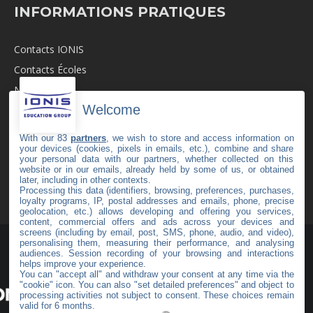
INFORMATIONS PRATIQUES
Contacts IONIS
Contacts Écoles
Newsroom
Welcome
Revue de Presse
Recrutement
With our 83
partners
, we wish to store and access information on
your devices (cookies, pixels in emails, etc.), combine and share
Mentions légales
your personal data with our partners, whether collected on this
website or in our emails, already held by some of us, or obtained
C.G.V
later, including in other contexts.
Politique de cookies
Processing this data (identifiers, browsing, preferences, purchases,
loyalty programs, IP, postal addresses and emails, phone, precise
geolocation, etc.) allows developing and offering you services,
content, commercial offers and ads across your devices and
screens (including by email, post, SMS, phone, audio, and video),
personalising them, measuring their performance, and analysing
audiences. Session recording of your browsing and interactions
helps improve your experience.
You can "accept all" and withdraw your consent at any time via the
"cookie" icon
. You can also "set detailed preferences" and object to
#53
processing activities not subject to consent. These choices remain
valid for 6 months.