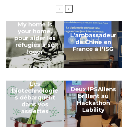
My home is
your home,
L’ambassadeur
pour aider les
de Chine en
réfugiés à se
France à l’ISG
loger
Les
Deux IPSAliens
biotechnologie
brillent au
s débarquent
Hackathon
dans vos
Lability
assiettes