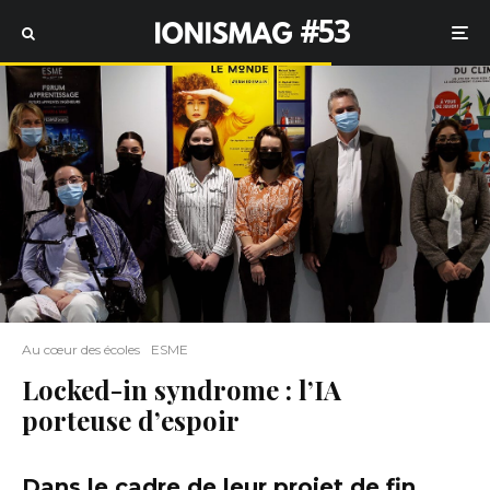
#53
Au cœur des écoles
ESME
Locked-in syndrome : l’IA
porteuse d’espoir
Dans le cadre de leur projet de fin