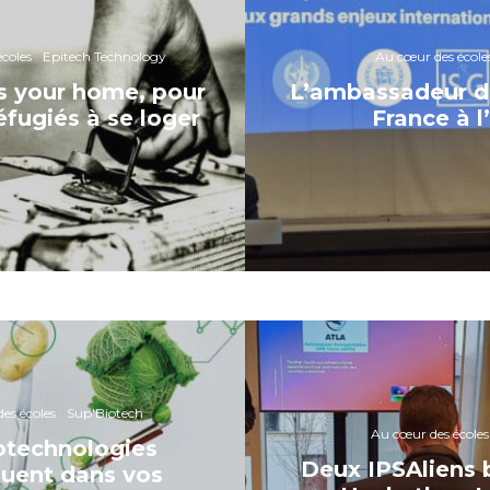
coles
Epitech Technology
Au cœur des école
s your home, pour
L’ambassadeur d
réfugiés à se loger
France à l
es écoles
Sup'Biotech
Au cœur des écoles
otechnologies
Deux IPSAliens b
uent dans vos