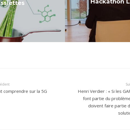
Hackathon La
ssiettes
cédent
Su
t comprendre sur la 5G
Henri Verdier : « Si les G
font partie du problème,
doivent faire partie d
soluti