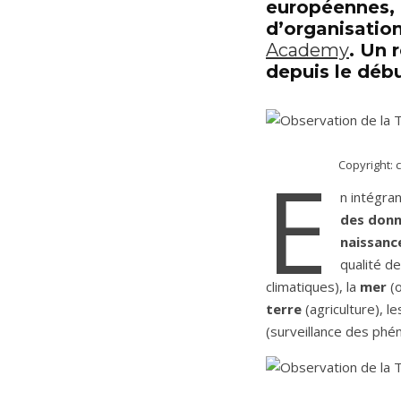
européennes, d
d’organisation
Academy
. Un 
depuis le débu
E
Copyright: 
n intégra
des don
naissanc
qualité de
climatiques), la
mer
(o
terre
(agriculture), l
(surveillance des ph