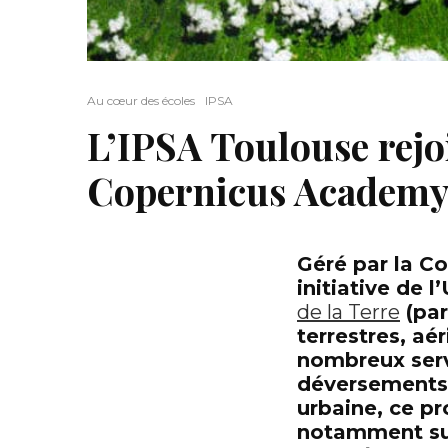
Au cœur des écoles
IPSA
L’IPSA Toulouse rejoi
Copernicus Academ
Géré par la
Co
initiative de 
de la Terre
(par
terrestres, a
nombreux servi
déversements 
urbaine, ce 
notamment s