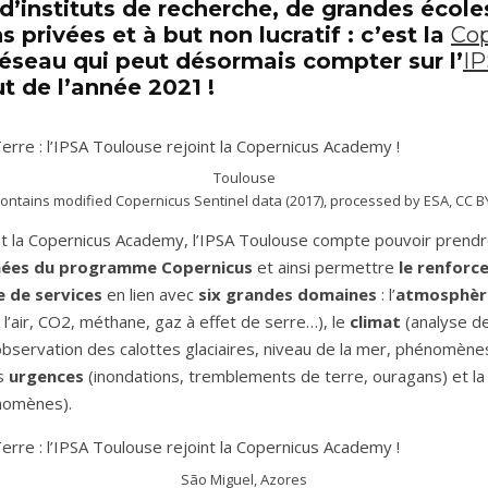
’instituts de recherche, de grandes école
s privées et à but non lucratif : c’est la
Cop
réseau qui peut désormais compter sur l’
IP
t de l’année 2021 !
Toulouse
contains modified Copernicus Sentinel data (2017), processed by ESA, CC B
nt la Copernicus Academy, l’IPSA Toulouse compte pouvoir prendr
nées du programme Copernicus
et ainsi permettre
le renforc
e de services
en lien avec
six grandes domaines
: l’
atmosphè
 l’air, CO2, méthane, gaz à effet de serre…), le
climat
(analyse d
bservation des calottes glaciaires, niveau de la mer, phénomène
es
urgences
(inondations, tremblements de terre, ouragans) et l
énomènes).
São Miguel, Azores