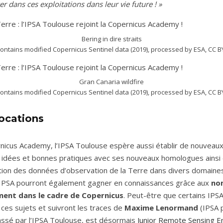
er dans ces exploitations dans leur vie future ! »
Bering in dire straits
contains modified Copernicus Sentinel data (2019), processed by ESA, CC B
Gran Canaria wildfire
contains modified Copernicus Sentinel data (2019), processed by ESA, CC B
vocations
rnicus Academy, l’IPSA Toulouse espère aussi établir de nouveaux
idées et bonnes pratiques avec ses nouveaux homologues ainsi
sation des données d’observation de la Terre dans divers domaines
’IPSA pourront également gagner en connaissances grâce aux
no
ment dans le cadre de Copernicus
. Peut-être que certains IPS
 ces sujets et suivront les traces de
Maxime Lenormand
(IPSA 
assé par l’IPSA Toulouse, est désormais
Junior Remote Sensing En