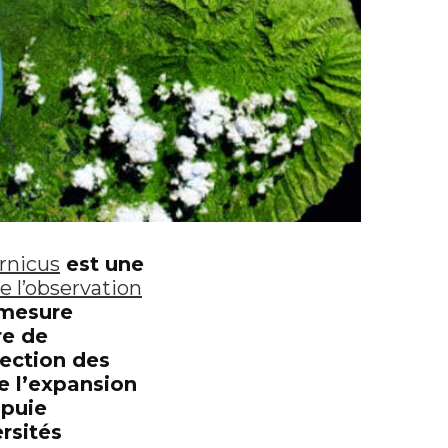
rnicus
est une
 l’observation
 mesure
re de
tection des
e l’expansion
ppuie
rsités