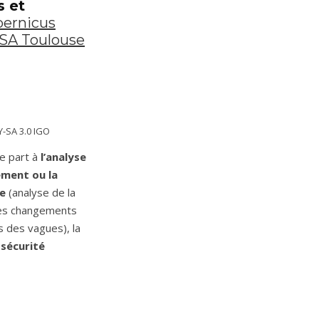
s et
ernicus
SA Toulouse
Y-SA 3.0 IGO
e part à
l’analyse
ement ou la
re
(analyse de la
es changements
s des vagues), la
a
sécurité