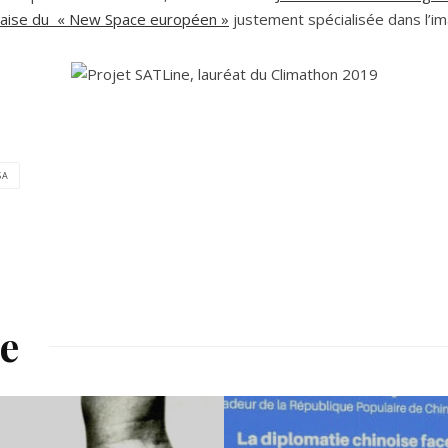
ndaise du « New Space européen »
justement spécialisée dans l’ima
SA
re