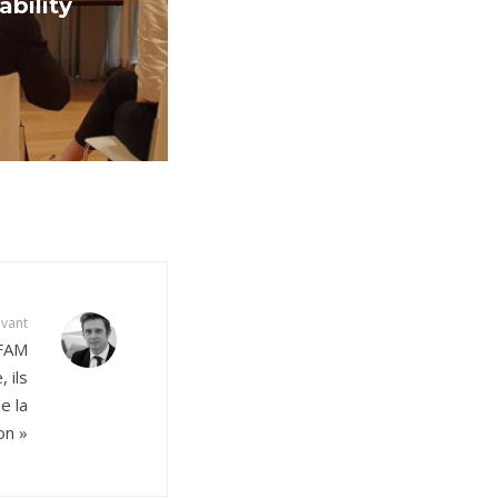
bility
ivant
AFAM
 ils
e la
on »