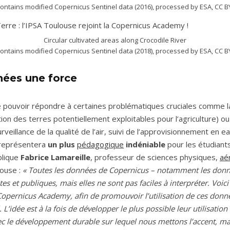
contains modified Copernicus Sentinel data (2016), processed by ESA, CC B
Circular cultivated areas along Crocodile River
contains modified Copernicus Sentinel data (2018), processed by ESA, CC B
nées une force
de pouvoir répondre à certaines problématiques cruciales comme 
tion des terres potentiellement exploitables pour l’agriculture) o
rveillance de la qualité de l’air, suivi de l’approvisionnement en e
représentera
un plus
pédagogique
indéniable
pour les étudiant
xplique
Fabrice Lamareille
, professeur de sciences physiques,
aé
louse :
« Toutes les données de Copernicus – notamment les donn
ites et publiques, mais elles ne sont pas faciles à interpréter. Voic
 Copernicus Academy, afin de promouvoir l’utilisation de ces don
 L’idée est à la fois de développer le plus possible leur utilisation
vec le développement durable sur lequel nous mettons l’accent, ma