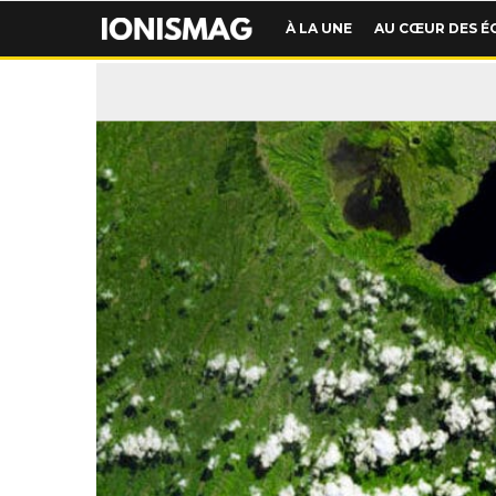
À LA UNE
AU CŒUR DES É