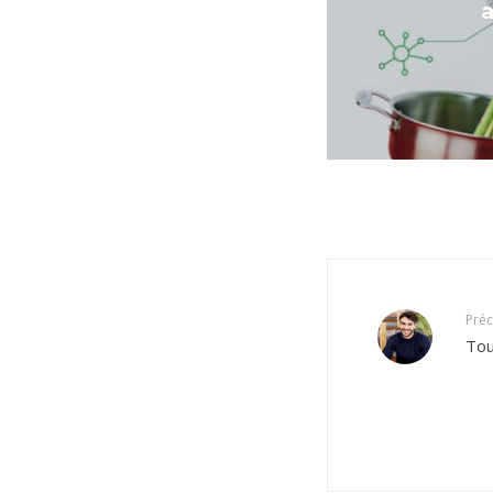
a
Pré
Tou