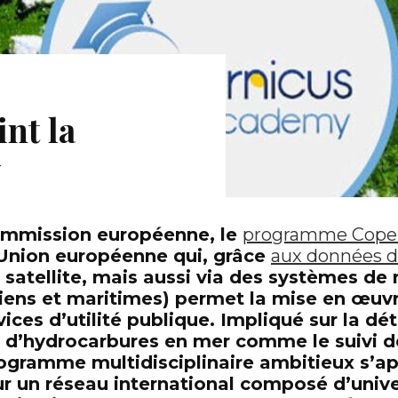
nt la
y
mmission européenne
, le
programme Cope
l’Union européenne qui, grâce
aux données de
 satellite, mais aussi via des systèmes de
ériens et maritimes) permet
la mise en œuv
ces d’utilité publique
. Impliqué sur la dé
d’hydrocarbures en mer comme le suivi d
programme
multidisciplinaire
ambitieux s’a
ur
un réseau international
composé d’unive