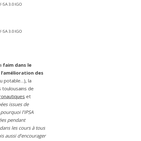
Y-SA 3.0 IGO
Y-SA 3.0 IGO
la
faim dans le
u
l’amélioration des
au potable…), la
s toulousains de
ronautiques
et
ées issues de
i pourquoi l’IPSA
nées pendant
 dans les cours à tous
is aussi d’encourager