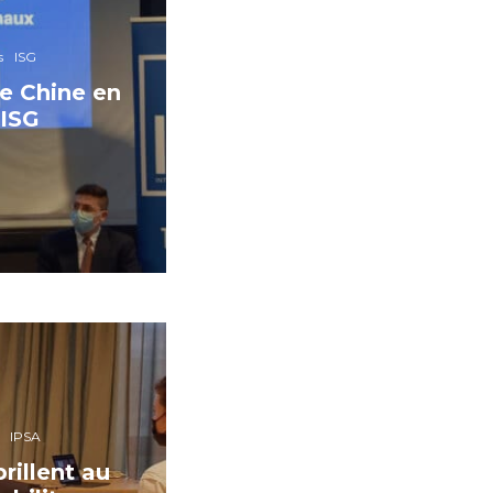
s
ISG
e Chine en
’ISG
IPSA
rillent au