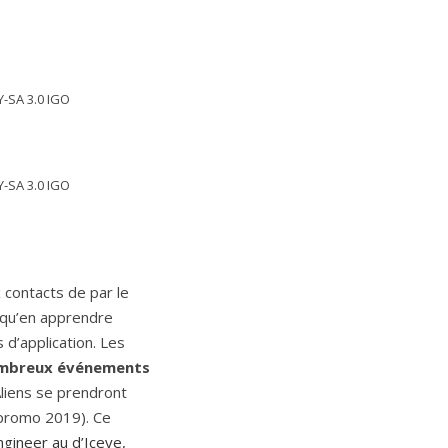
Y-SA 3.0 IGO
Y-SA 3.0 IGO
 contacts de par le
 qu’en apprendre
 d’application. Les
mbreux événements
Aliens se prendront
promo 2019). Ce
gineer au d’Iceye,