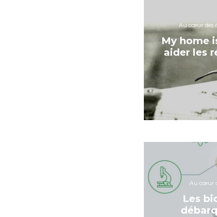
Au cœur des é
My home i
aider les 
Au cœur d
Les bi
débarq