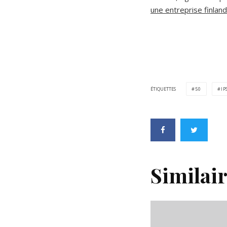
une entreprise finla
ÉTIQUETTES
50
IP
Similai