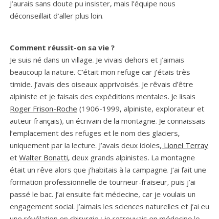
J’aurais sans doute pu insister, mais l’équipe nous
déconseillait d’aller plus loin.
Comment réussit-on sa vie ?
Je suis né dans un village. Je vivais dehors et j’aimais
beaucoup la nature. C’était mon refuge car j’étais très
timide. J’avais des oiseaux apprivoisés. Je rêvais d’être
alpiniste et je faisais des expéditions mentales. Je lisais
Roger Frison-Roche
(1906-1999, alpiniste, explorateur et
auteur français), un écrivain de la montagne. Je connaissais
l’emplacement des refuges et le nom des glaciers,
uniquement par la lecture. J’avais deux idoles,
Lionel Terray
et
Walter Bonatti
, deux grands alpinistes. La montagne
était un rêve alors que j’habitais à la campagne. J’ai fait une
formation professionnelle de tourneur-fraiseur, puis j’ai
passé le bac. J’ai ensuite fait médecine, car je voulais un
engagement social. J’aimais les sciences naturelles et j’ai eu
une révélation en chirurgie : je retrouvais en médecine le