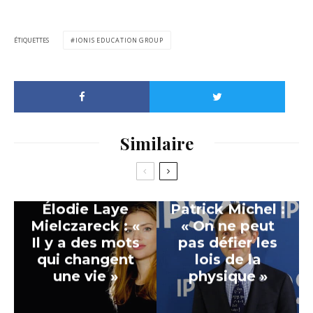
ÉTIQUETTES
IONIS EDUCATION GROUP
Similaire
Élodie Laye
Patrick Michel :
Mielczareck : «
« On ne peut
Il y a des mots
pas défier les
qui changent
lois de la
une vie »
physique »