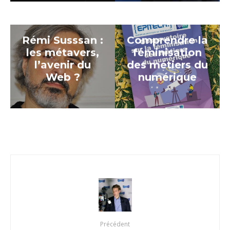
Rémi Susssan :
Comprendre la
les métavers,
féminisation
l’avenir du
des métiers du
Web ?
numérique
Précédent