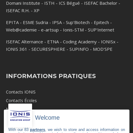
Domani Institute
-
ISTH
-
ICS Bégué
-
ISEFAC Bachelor
-
ISEFAC R.H.
-
XP
EPITA
-
ESME Sudria
-
IPSA
-
Sup'Biotech
-
Epitech
-
Web@cademie
-
e-artsup
-
Ionis-STM
-
SUP'Internet
ISEFAC Alternance
-
ETNA
-
Coding Academy
-
IONISx
-
IONIS 361
-
SECURESPHERE
-
SUPINFO
-
MOD'SPE
INFORMATIONS PRATIQUES
Contacts IONIS
Contacts Écoles
Newsroom
Welcome
Revue de Presse
Recrutement
With our 83
partners
, we wish to store and access information on