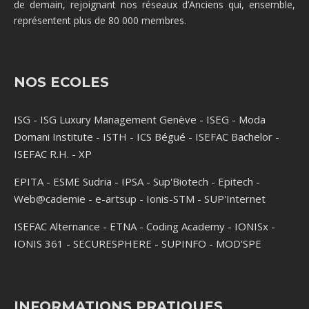
de demain, rejoignant nos réseaux d’Anciens qui, ensemble,
représentent plus de 80 000 membres.
NOS ECOLES
ISG
-
ISG Luxury Management Genève
-
ISEG
-
Moda
Domani Institute
-
ISTH
-
ICS Bégué
-
ISEFAC Bachelor
-
ISEFAC R.H.
-
XP
EPITA
-
ESME Sudria
-
IPSA
-
Sup'Biotech
-
Epitech
-
Web@cademie
-
e-artsup
-
Ionis-STM
-
SUP'Internet
ISEFAC Alternance
-
ETNA
-
Coding Academy
-
IONISx
-
IONIS 361
-
SECURESPHERE
-
SUPINFO
-
MOD'SPE
INFORMATIONS PRATIQUES