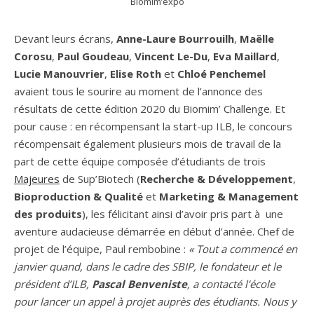
Biomim’expo
Devant leurs écrans,
Anne-Laure Bourrouilh
,
Maëlle
Corosu
,
Paul Goudeau
,
Vincent Le-Du
,
Eva Maillard
,
Lucie
Manouvrier
,
Elise Roth
et
Chloé Penchemel
avaient tous le sourire au moment de l’annonce des
résultats de cette édition 2020 du Biomim’ Challenge. Et
pour cause : en récompensant la start-up ILB, le concours
récompensait également plusieurs mois de travail de la
part de cette équipe composée d’étudiants de trois
Majeures
de Sup’Biotech (
Recherche & Développement
,
Bioproduction & Qualité
et
Marketing & Management
des produits
), les félicitant ainsi d’avoir pris part à une
aventure audacieuse démarrée en début d’année. Chef de
projet de l’équipe, Paul rembobine :
« Tout a commencé en
janvier quand, dans le cadre des SBIP, le fondateur et le
président d’ILB,
Pascal Benveniste
, a contacté l’école
pour lancer un appel à projet auprès des étudiants. Nous y