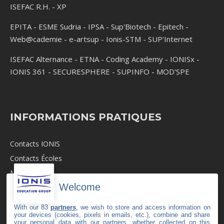
ISEFAC R.H.
-
XP
EPITA
-
ESME Sudria
-
IPSA
-
Sup'Biotech
-
Epitech
-
Web@cademie
-
e-artsup
-
Ionis-STM
-
SUP'Internet
ISEFAC Alternance
-
ETNA
-
Coding Academy
-
IONISx
-
IONIS 361
-
SECURESPHERE
-
SUPINFO
-
MOD'SPE
INFORMATIONS PRATIQUES
Contacts IONIS
Contacts Écoles
Newsroom
Welcome
Revue de Presse
Recrutement
With our 83
partners
, we wish to store and access information on
your devices (cookies, pixels in emails, etc.), combine and share
Mentions légales
your personal data with our partners, whether collected on this