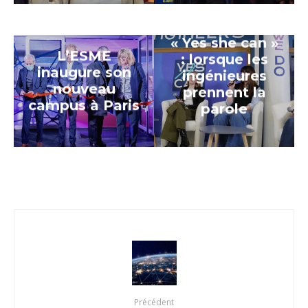
« Yes she can »
L’ESME
: lorsque les
inaugure son
ingénieures
nouveau
prennent la
campus à Paris
parole
Précédent