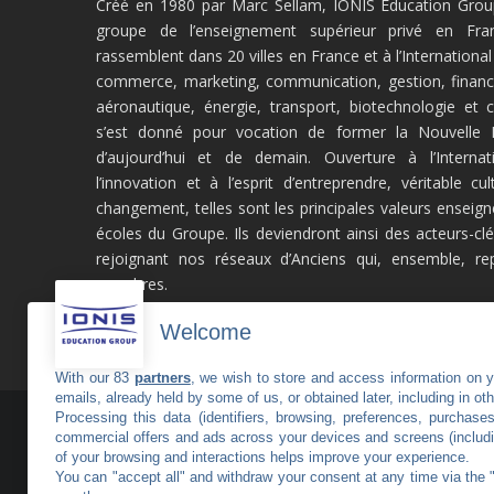
Créé en 1980 par Marc Sellam, IONIS Education Group
groupe de l’enseignement supérieur privé en Fra
rassemblent dans 20 villes en France et à l’Internationa
commerce, marketing, communication, gestion, financ
aéronautique, énergie, transport, biotechnologie et
s’est donné pour vocation de former la Nouvelle In
d’aujourd’hui et de demain. Ouverture à l’Internati
l’innovation et à l’esprit d’entreprendre, véritable cu
changement, telles sont les principales valeurs enseig
écoles du Groupe. Ils deviendront ainsi des acteurs-c
rejoignant nos réseaux d’Anciens qui, ensemble, r
membres.
Welcome
With our 83
partners
, we wish to store and access information on yo
emails, already held by some of us, or obtained later, including in ot
Processing this data (identifiers, browsing, preferences, purchase
commercial offers and ads across your devices and screens (includi
of your browsing and interactions helps improve your experience.
You can "accept all" and withdraw your consent at any time via the 