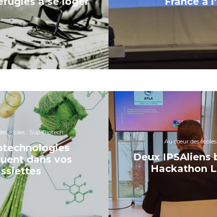
réfugiés à se loger
France à l
es écoles
Sup'Biotech
Au cœur des écoles
otechnologies
Deux IPSAliens b
uent dans vos
Hackathon La
ssiettes