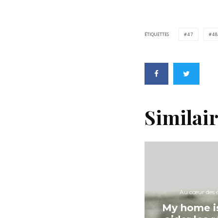
ÉTIQUETTES
47
48
Similai
Au cœur des é
My home i