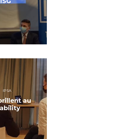
’ISG
IPSA
rillent au
bility