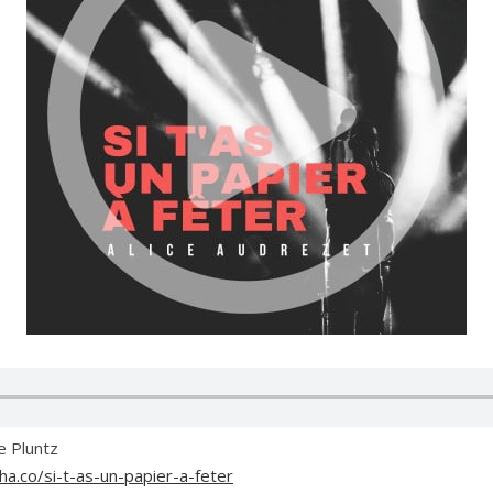
e Pluntz
ha.co/si-t-as-un-papier-a-feter