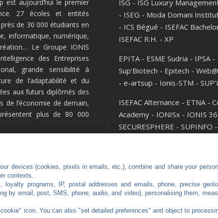
 est aujourd’hui le premier
ISG
-
ISG Luxury Managemen
nce. 27 écoles et entités
-
ISEG
-
Moda Domani Institu
l près de 30 000 étudiants en
-
ICS Bégué
-
ISEFAC Bachelo
e, informatique, numérique,
ISEFAC R.H.
-
XP
 création… Le Groupe IONIS
telligence des Entreprises
EPITA
-
ESME Sudria
-
IPSA
-
onal, grande sensibilité à
Sup'Biotech
-
Epitech
-
Web@
lture de l’adaptabilité et du
-
e-artsup
-
Ionis-STM
-
SUP'
nées aux futurs diplômés des
ISEFAC Alternance
-
ETNA
-
C
lés de l’économie de demain,
eprésentent plus de 80 000
Academy
-
IONISx
-
IONIS 36
SECURESPHERE
-
SUPINFO
-
MOD'SPE
ur devices (cookies, pixels in emails, etc.), combine and share your persona
her contexts.
s, loyalty programs, IP, postal addresses and emails, phone, precise geolo
ng by email, post, SMS, phone, audio, and video), personalising them, meas
"cookie" icon
. You can also "set detailed preferences" and object to processin