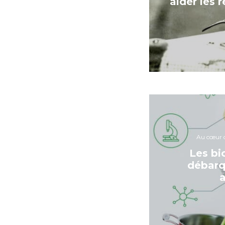
aider les 
Au cœur d
Les bi
débarq
a