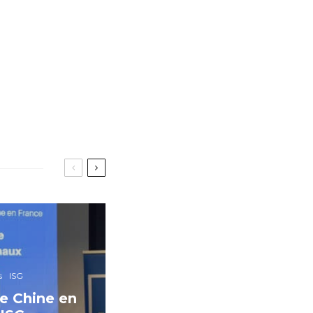
s
ISG
e Chine en