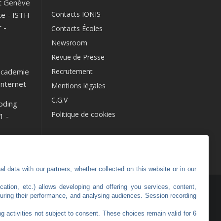
t Genève
Contacts IONIS
te
-
ISTH
r
-
Contacts Écoles
Newsroom
Revue de Presse
cademie
Recrutement
Internet
Mentions légales
C.G.V
oding
Politique de cookies
1
-
l data with our partners, whether collected on this website or in our
cation, etc.) allows developing and offering you services, content,
uring their performance, and analysing audiences. Session recording
g activities not subject to consent. These choices remain valid for 6