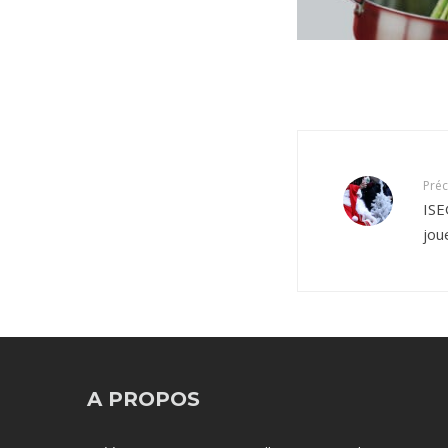
Pré
ISE
jou
A PROPOS