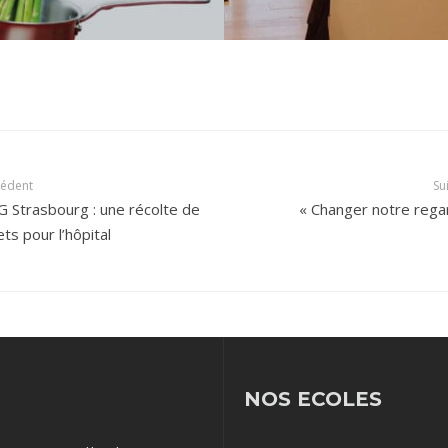
cédent
Su
G Strasbourg : une récolte de
« Changer notre rega
ets pour l’hôpital
NOS ECOLES