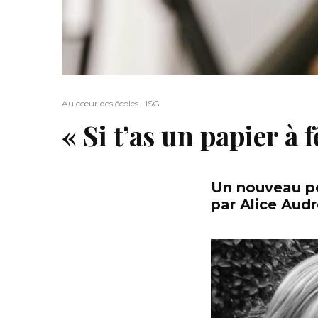
Au cœur des écoles
ISG
« Si t’as un papier à f
Un nouveau p
par Alice Aud