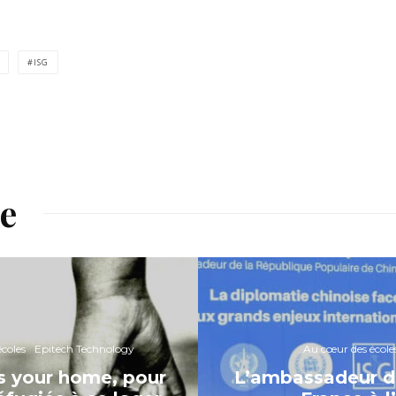
ISG
re
coles
Epitech Technology
Au cœur des école
s your home, pour
L’ambassadeur d