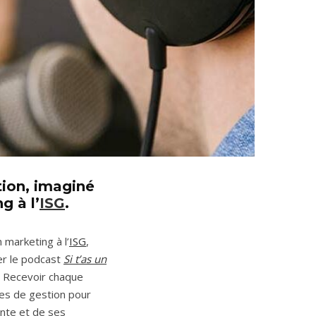
tion
, imaginé
g à l’
ISG
.
marketing à l’
ISG
,
er le podcast
Si t’as un
? Recevoir chaque
es de gestion pour
ente et de ses