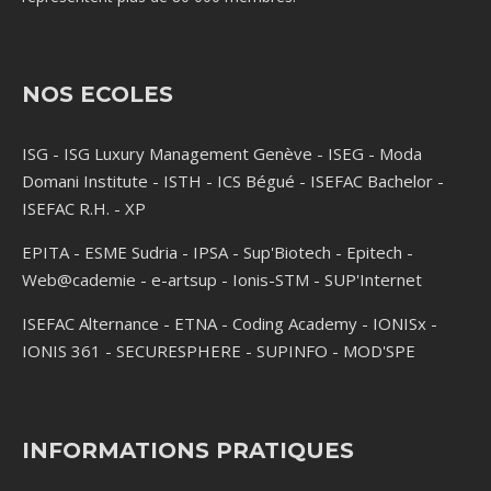
NOS ECOLES
ISG
-
ISG Luxury Management Genève
-
ISEG
-
Moda
Domani Institute
-
ISTH
-
ICS Bégué
-
ISEFAC Bachelor
-
ISEFAC R.H.
-
XP
EPITA
-
ESME Sudria
-
IPSA
-
Sup'Biotech
-
Epitech
-
Web@cademie
-
e-artsup
-
Ionis-STM
-
SUP'Internet
ISEFAC Alternance
-
ETNA
-
Coding Academy
-
IONISx
-
IONIS 361
-
SECURESPHERE
-
SUPINFO
-
MOD'SPE
INFORMATIONS PRATIQUES