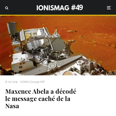
#49
À la Une
IONIS Group HP
Maxence Abela a décodé
le message caché de la
Nasa