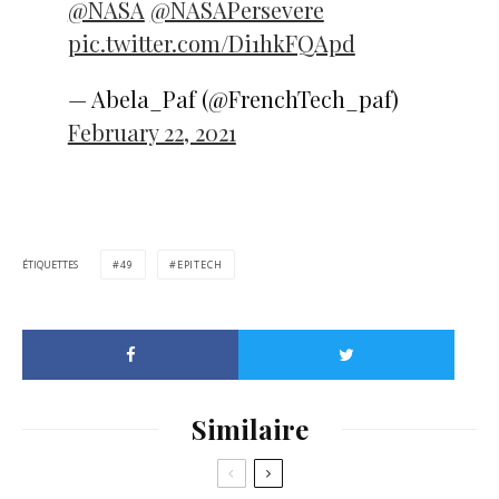
@NASA
@NASAPersevere
pic.twitter.com/Di1hkFQApd
— Abela_Paf (@FrenchTech_paf)
February 22, 2021
ÉTIQUETTES
49
EPITECH
Similaire