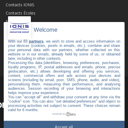
Contacts IONIS
Contacts Écoles
Newsroom
Welcome
Revue de Presse
Recrutement
With our 83
partners
, we wish to store and access information on
your devices (cookies, pixels in emails, etc.), combine and share
Mentions légales
your personal data with our partners, whether collected on this
C.G.V
website or in our emails, already held by some of us, or obtained
later, including in other contexts.
Politique de cookies
Processing this data (identifiers, browsing, preferences, purchases,
loyalty programs, IP, postal addresses and emails, phone, precise
geolocation, etc.) allows developing and offering you services,
content, commercial offers and ads across your devices and
screens (including by email, post, SMS, phone, audio, and video),
personalising them, measuring their performance, and analysing
audiences. Session recording of your browsing and interactions
helps improve your experience.
You can "accept all" and withdraw your consent at any time via the
#49
"cookie" icon
. You can also "set detailed preferences" and object to
processing activities not subject to consent. These choices remain
valid for 6 months.
powered by
Haut de page
Accept all