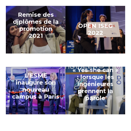
Remise des
diplômes de la
OPEN ISEG
promotion
2022
2021
« Yes she can »
L’ESME
: lorsque les
inaugure son
ingénieures
nouveau
prennent la
campus à Paris
parole