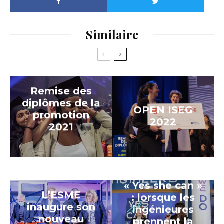
Similaire
Remise des
diplômes de la
OPEN ISEG
promotion
2022
2021
« Yes she can »
L’ESME
: lorsque les
inaugure son
ingénieures
nouveau
prennent la