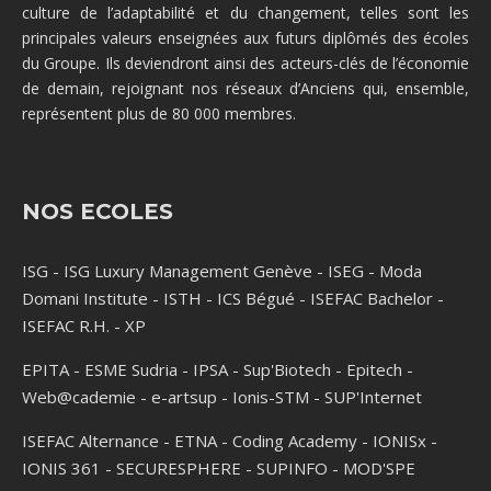
culture de l’adaptabilité et du changement, telles sont les
principales valeurs enseignées aux futurs diplômés des écoles
du Groupe. Ils deviendront ainsi des acteurs-clés de l’économie
de demain, rejoignant nos réseaux d’Anciens qui, ensemble,
représentent plus de 80 000 membres.
NOS ECOLES
ISG
-
ISG Luxury Management Genève
-
ISEG
-
Moda
Domani Institute
-
ISTH
-
ICS Bégué
-
ISEFAC Bachelor
-
ISEFAC R.H.
-
XP
EPITA
-
ESME Sudria
-
IPSA
-
Sup'Biotech
-
Epitech
-
Web@cademie
-
e-artsup
-
Ionis-STM
-
SUP'Internet
ISEFAC Alternance
-
ETNA
-
Coding Academy
-
IONISx
-
IONIS 361
-
SECURESPHERE
-
SUPINFO
-
MOD'SPE