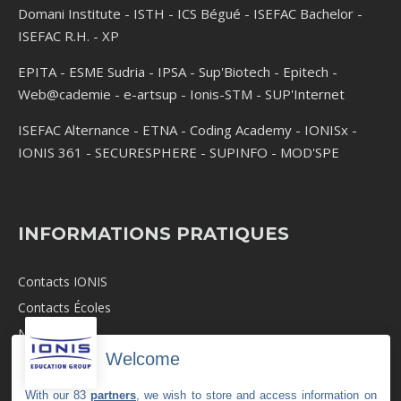
Domani Institute
-
ISTH
-
ICS Bégué
-
ISEFAC Bachelor
-
ISEFAC R.H.
-
XP
EPITA
-
ESME Sudria
-
IPSA
-
Sup'Biotech
-
Epitech
-
Web@cademie
-
e-artsup
-
Ionis-STM
-
SUP'Internet
ISEFAC Alternance
-
ETNA
-
Coding Academy
-
IONISx
-
IONIS 361
-
SECURESPHERE
-
SUPINFO
-
MOD'SPE
INFORMATIONS PRATIQUES
Contacts IONIS
Contacts Écoles
Newsroom
Welcome
Revue de Presse
Recrutement
With our 83
partners
, we wish to store and access information on