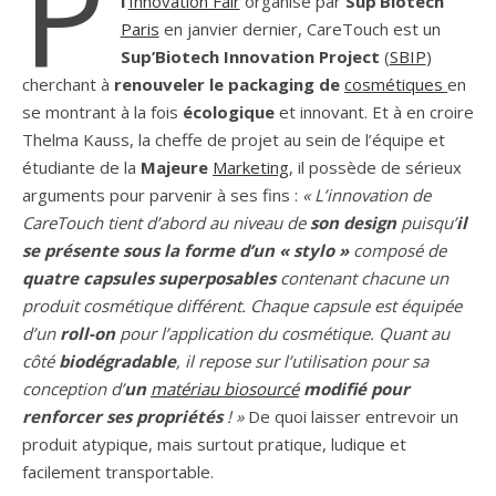
P
l’
Innovation Fair
organisé par
Sup’Biotech
Paris
en janvier dernier, CareTouch est un
Sup’Biotech Innovation Project
(
SBIP
)
cherchant à
renouveler le packaging de
cosmétiques
en
se montrant à la fois
écologique
et innovant. Et à en croire
Thelma Kauss, la cheffe de projet au sein de l’équipe et
étudiante de la
Majeure
Marketing
, il possède de sérieux
arguments pour parvenir à ses fins :
« L’innovation de
CareTouch tient d’abord au niveau de
son design
puisqu’
il
se présente sous la forme d’un « stylo »
composé de
quatre capsules superposables
contenant chacune un
produit cosmétique différent. Chaque capsule est équipée
d’un
roll-on
pour l’application du cosmétique. Quant au
côté
biodégradable
, il repose sur l’utilisation pour sa
conception d’
un
matériau biosourcé
modifié pour
renforcer ses propriétés
! »
De quoi laisser entrevoir un
produit atypique, mais surtout pratique, ludique et
facilement transportable.