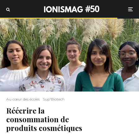
#50
Au cœur des écoles
Sup'Biotech
Réécrire la
consommation de
produits cosmétiques