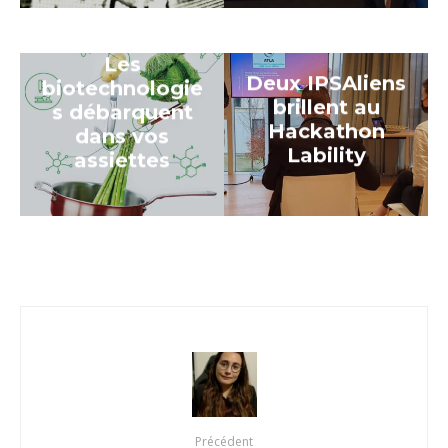
Les
Deux IPSAliens
biotechnologie
brillent au
s débarquent
Hackathon
dans vos
Lability
assiettes
Précédent