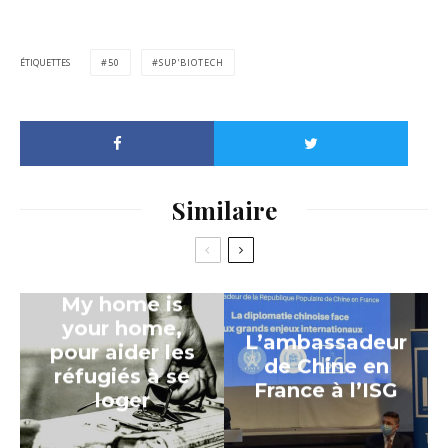
ÉTIQUETTES
50
SUP'BIOTECH
Similaire
My home is
your home,
L’ambassadeur
pour aider les
de Chine en
réfugiés à se
France à l’ISG
loger