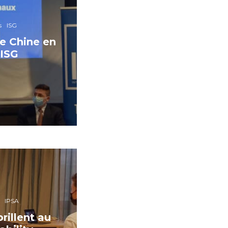
s
ISG
e Chine en
’ISG
IPSA
rillent au