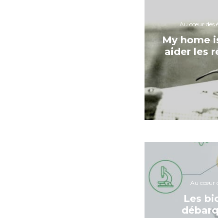
Au cœur des é
My home i
aider les 
Au cœur d
Les bi
débarq