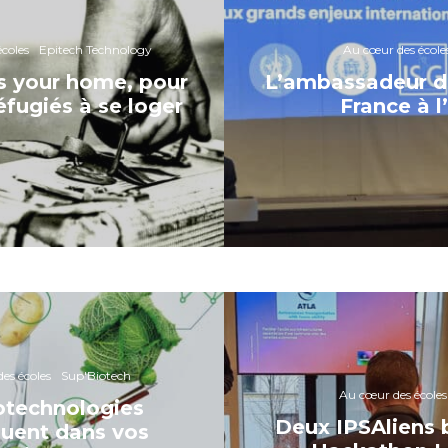
coles
Epitech Technology
Au cœur des école
s your home, pour
L’ambassadeur d
réfugiés à se loger
France à l
es écoles
Sup'Biotech
Au cœur des écoles
otechnologies
Deux IPSAliens b
uent dans vos