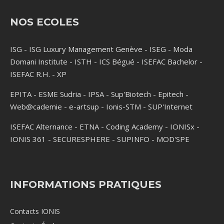
NOS ECOLES
ISG
-
ISG Luxury Management Genève
-
ISEG
-
Moda
Domani Institute
-
ISTH
-
ICS Bégué
-
ISEFAC Bachelor
-
ISEFAC R.H.
-
XP
EPITA
-
ESME Sudria
-
IPSA
-
Sup'Biotech
-
Epitech
-
Web@cademie
-
e-artsup
-
Ionis-STM
-
SUP'Internet
ISEFAC Alternance
-
ETNA
-
Coding Academy
-
IONISx
-
IONIS 361
-
SECURESPHERE
-
SUPINFO
-
MOD'SPE
INFORMATIONS PRATIQUES
Contacts IONIS