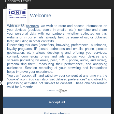
Contacts Écoles
Newsroom
Welcome
Revue de Presse
Recrutement
With our 83
partners
, we wish to store and access information on
your devices (cookies, pixels in emails, etc.), combine and share
Mentions légales
your personal data with our partners, whether collected on this
website or in our emails, already held by some of us, or obtained
C.G.V
later, including in other contexts.
Politique de cookies
Processing this data (identifiers, browsing, preferences, purchases,
loyalty programs, IP, postal addresses and emails, phone, precise
geolocation, etc.) allows developing and offering you services,
content, commercial offers and ads across your devices and
screens (including by email, post, SMS, phone, audio, and video),
personalising them, measuring their performance, and analysing
audiences. Session recording of your browsing and interactions
helps improve your experience.
You can "accept all" and withdraw your consent at any time via the
"cookie" icon
. You can also "set detailed preferences" and object to
#44
processing activities not subject to consent. These choices remain
valid for 6 months.
powered by
Haut de page
Accept all
Set your choices