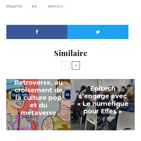
ÉTIQUETTES
51
EPITECH
Similaire
Retroverse, au
Epitech
croisement de
s’engage avec
la culture pop
« Le numérique
et du
pour Elles »
metaverse