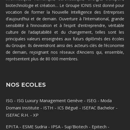
biotechnologie et création… Le Groupe IONIS s’est donné pour
vocation de former la Nouvelle Intelligence des Entreprises
d’aujourd’hui et de demain. Ouverture à l’International, grande
sensibilité à l’innovation et à l’esprit d’entreprendre, véritable
culture de l’adaptabilité et du changement, telles sont les
principales valeurs enseignées aux futurs diplômés des écoles
du Groupe. Ils deviendront ainsi des acteurs-clés de l’économie
de demain, rejoignant nos réseaux d’Anciens qui, ensemble,
représentent plus de 80 000 membres.
NOS ECOLES
ISG
-
ISG Luxury Management Genève
-
ISEG
-
Moda
Domani Institute
-
ISTH
-
ICS Bégué
-
ISEFAC Bachelor
-
ISEFAC R.H.
-
XP
EPITA
-
ESME Sudria
-
IPSA
-
Sup'Biotech
-
Epitech
-