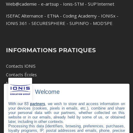
Web@cademie
-
e-artsup
-
Ionis-STM
-
SUP'Internet
ISEFAC Alternance
-
ETNA
-
Coding Academy
-
IONISx
-
IONIS 361
-
SECURESPHERE
-
SUPINFO
-
MOD'SPE
INFORMATIONS PRATIQUES
Contacts IONIS
Contacts Écoles
Newsroom
Welcome
Revue de Presse
Recrutement
With our 83
partners
, we wish to store and access information on
your devices (cookies, pixels in emails, etc.), combine and share
Mentions légales
your personal data with our partners, whether collected on this
website or in our emails, already held by some of us, or obtained
C.G.V
later, including in other contexts.
Politique de cookies
Processing this data (identifiers, browsing, preferences, purchases,
loyalty programs, IP, postal addresses and emails, phone, precise