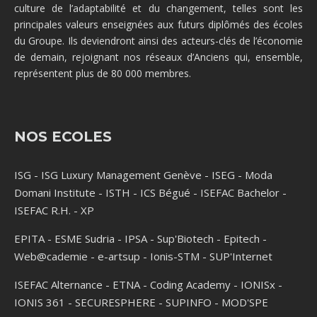
culture de l’adaptabilité et du changement, telles sont les
principales valeurs enseignées aux futurs diplômés des écoles
du Groupe. Ils deviendront ainsi des acteurs-clés de l’économie
de demain, rejoignant nos réseaux d’Anciens qui, ensemble,
représentent plus de 80 000 membres.
NOS ECOLES
ISG
-
ISG Luxury Management Genève
-
ISEG
-
Moda
Domani Institute
-
ISTH
-
ICS Bégué
-
ISEFAC Bachelor
-
ISEFAC R.H.
-
XP
EPITA
-
ESME Sudria
-
IPSA
-
Sup'Biotech
-
Epitech
-
Web@cademie
-
e-artsup
-
Ionis-STM
-
SUP'Internet
ISEFAC Alternance
-
ETNA
-
Coding Academy
-
IONISx
-
IONIS 361
-
SECURESPHERE
-
SUPINFO
-
MOD'SPE