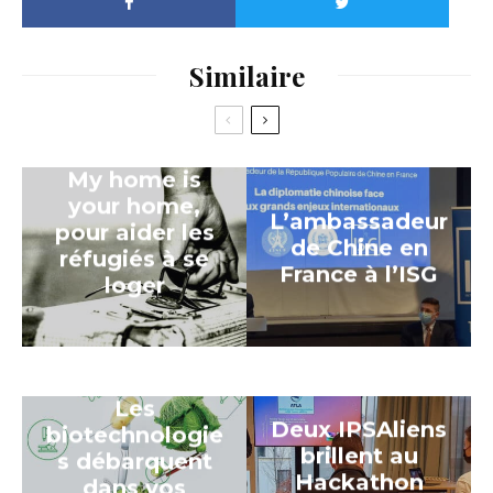
Similaire
My home is
your home,
L’ambassadeur
pour aider les
de Chine en
réfugiés à se
France à l’ISG
loger
Les
Deux IPSAliens
biotechnologie
brillent au
s débarquent
Hackathon
dans vos