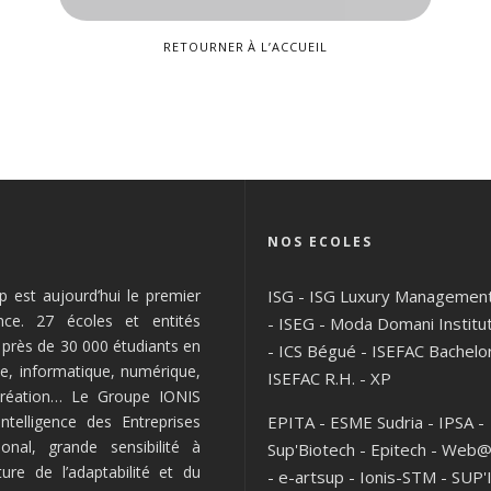
RETOURNER À L’ACCUEIL
NOS ECOLES
 est aujourd’hui le premier
ISG
-
ISG Luxury Managemen
nce. 27 écoles et entités
-
ISEG
-
Moda Domani Institu
l près de 30 000 étudiants en
-
ICS Bégué
-
ISEFAC Bachelo
e, informatique, numérique,
ISEFAC R.H.
-
XP
 création… Le Groupe IONIS
telligence des Entreprises
EPITA
-
ESME Sudria
-
IPSA
-
onal, grande sensibilité à
Sup'Biotech
-
Epitech
-
Web@
lture de l’adaptabilité et du
-
e-artsup
-
Ionis-STM
-
SUP'