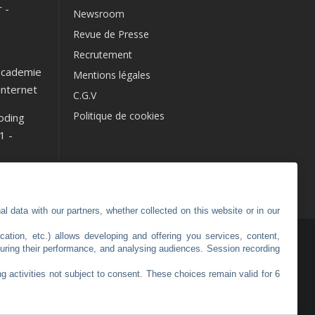
r
-
Newsroom
Revue de Presse
Recrutement
cademie
Mentions légales
Internet
C.G.V
Politique de cookies
oding
1
-
l data with our partners, whether collected on this website or in our
cation, etc.) allows developing and offering you services, content,
uring their performance, and analysing audiences. Session recording
g activities not subject to consent. These choices remain valid for 6
Haut de page