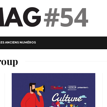
#54
LES ANCIENS NUMÉROS
roup