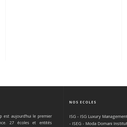
NOS ECOLES
 est aujourd’hui le premier
ISG
-
ISG Luxury Managemen
nce. 27 écoles et entités
-
ISEG
-
Moda Domani Institu