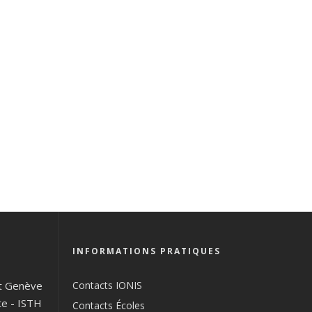
INFORMATIONS PRATIQUES
t Genève
Contacts IONIS
te
-
ISTH
Contacts Écoles