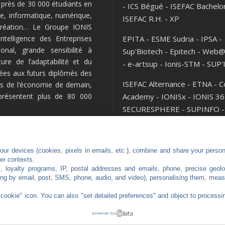
l près de 30 000 étudiants en
-
ICS Bégué
-
ISEFAC Bachelo
e, informatique, numérique,
ISEFAC R.H.
-
XP
 création… Le Groupe IONIS
telligence des Entreprises
EPITA
-
ESME Sudria
-
IPSA
-
onal, grande sensibilité à
Sup'Biotech
-
Epitech
-
Web@
lture de l’adaptabilité et du
-
e-artsup
-
Ionis-STM
-
SUP'
nées aux futurs diplômés des
ISEFAC Alternance
-
ETNA
-
C
lés de l’économie de demain,
eprésentent plus de 80 000
Academy
-
IONISx
-
IONIS 36
SECURESPHERE
-
SUPINFO
-
MOD'SPE
ur devices (cookies, pixels in emails, etc.), combine and share your persona
her contexts.
s, loyalty programs, IP, postal addresses and emails, phone, precise geolo
ng by email, post, SMS, phone, audio, and video), personalising them, meas
"cookie" icon
. You can also "set detailed preferences" and object to processin
powered by