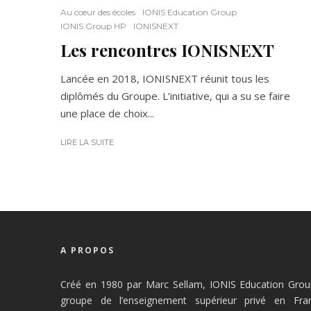
Au cœur des écoles
IONIS Education Group
IONIS Group HP
IONISNEXT
Les rencontres IONISNEXT
Lancée en 2018, IONISNEXT réunit tous les
diplômés du Groupe. L’initiative, qui a su se faire
une place de choix...
LIRE LA SUITE
A PROPOS
Créé en 1980 par Marc Sellam, IONIS Education Group
groupe de l’enseignement supérieur privé en Fra